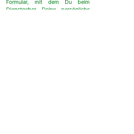
Formular, mit dem Du beim
Dienstgeber Deine persönliche
Anfrage stellen kannst. Gerne
beraten wir Dich auch persönlich.
Melde Dich telefonisch beim
Team der FCG-Schulwarte.
Link zum FCG-Faktencheck:
Was sind Ruhezeiten? Wie
werden sie ersetzt, wenn sie
fehlen?
https://www.fcg-
younion.wien/schulwarte-
ruhezeiten
FOLGE UNS AUF