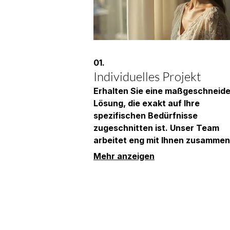
01.
Individuelles Projekt
Erhalten Sie eine maßgeschneide
Lösung, die exakt auf Ihre
spezifischen Bedürfnisse
zugeschnitten ist. Unser Team
arbeitet eng mit Ihnen zusammen
Ihre Vision zu verstehen und in d
Mehr anzeigen
Realität umzusetzen. Von der Pl
bis zur Ausführung garantieren w
höchste Qualität und
Professionalität. Kontaktieren Si
uns, um Ihr einzigartiges Projekt 
starten.