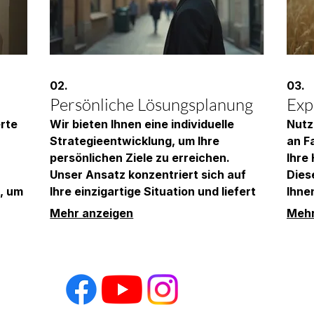
02.
03.
Persönliche Lösungsplanung
Exp
rte
Wir bieten Ihnen eine individuelle
Nutz
Strategieentwicklung, um Ihre
an F
persönlichen Ziele zu erreichen.
Ihre
Unser Ansatz konzentriert sich auf
Dies
, um
Ihre einzigartige Situation und liefert
Ihne
ie
umsetzbare Schritte für Ihren Erfolg.
effek
Mehr anzeigen
Mehr
anung
Lassen Sie uns gemeinsam den
stell
ir
besten Weg für Sie finden.
best
Vereinbaren Sie jetzt ein Gespräch,
Einbl
e
um Ihre maßgeschneiderte Lösung zu
sich 
zu
erhalten.
benö