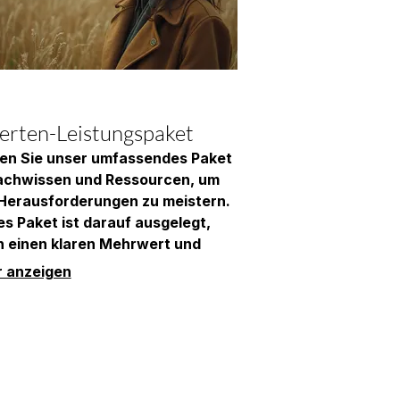
erten-Leistungspaket
en Sie unser umfassendes Paket
achwissen und Ressourcen, um
 Herausforderungen zu meistern.
es Paket ist darauf ausgelegt,
n einen klaren Mehrwert und
tive Ergebnisse zu liefern. Wir
 anzeigen
en sicher, dass Sie von den
en Praktiken und tiefgreifenden
icken profitieren. Sichern Sie
jetzt die Unterstützung, die Sie
tigen.