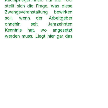
stellt sich die Frage, was diese
Zwangsveranstaltung bewirken
soll, wenn der Arbeitgeber
ohnehin seit Jahrzehnten
Kenntnis hat, wo angesetzt
werden muss. Liegt hier gar das
Interesse einer kostenlosen
Wahlwerbung für eine
stadtregierungsnahe Fraktion
vor? Die FCG fordert die einzig
gangbare Lösung ein: Die genaue
Einhaltung der Ö-NORM D2050,
auf Wunsch entsprechende
Aufstockung der Wochenstunden
und einen sofortigen Stopp des
Zwangs zur Leistung von
Mehrstunden. Jede erbrachte