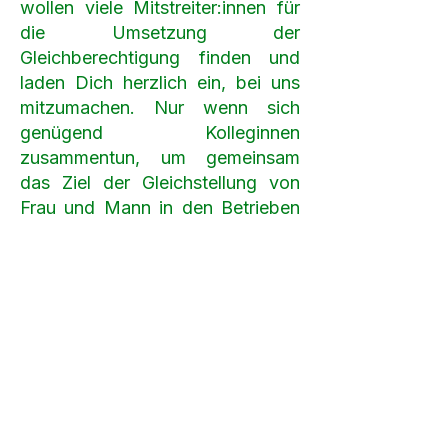
wollen viele Mitstreiter:innen für
die Umsetzung der
Gleichberechtigung finden und
laden Dich herzlich ein, bei uns
mitzumachen. Nur wenn sich
genügend Kolleginnen
zusammentun, um gemeinsam
das Ziel der Gleichstellung von
Frau und Mann in den Betrieben
und Dienststellen zu erreichen,
kann sich die Situation
verbessern. Wir als FCG-younion
werden mit unserer
gewerkschaftlichen Arbeit den
notwendigen Schub in diese
Richtung geben.